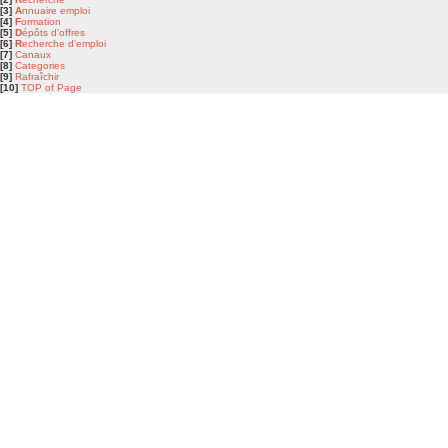
[3]
A
nnuaire emploi
[4]
F
ormation
[5]
D
épôts d'offres
[6]
R
echerche d'emploi
[7]
Canaux
[8]
Categories
[9]
Rafraîchir
[10]
TOP of Page