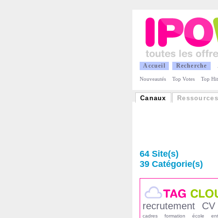
A
ccueil
R
echerche
Nouveautés
Top Votes
Top Hit
Canaux
Ressource
64 Site(s)
39 Catégorie(s)
recrutement
CV
cadres
formation
école
ent