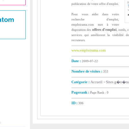
publication de votre offre d'emploi.
Pour vous aider dans votre
recherche d'emploi,
emploirama.com met à votre
offres d'emploi
disposition des
, outils,
services qui améliorent la visibilité
recruteurs.
www.emploirama.com
Date :
2009-07-22
Nombre de visites :
353
Catégorie :
Accueil
Sites g�n�ral
>
Pagerank :
Page Rank : 0
ID :
306
a