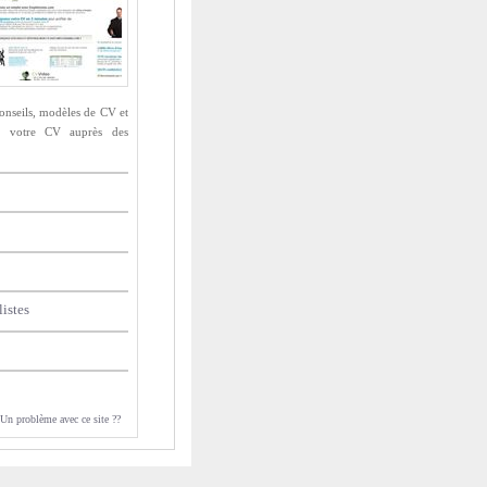
 conseils, modèles de CV et
 de votre CV auprès des
istes
Un problème avec ce site ??