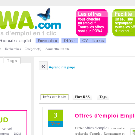
A
nnuaire emploi
F
ormation
Offres
CV
- lettres
s
Recherches
Catégorie(s)
Soumettre un site
s
Tags
«
Agrandir la page
Infos sur le site
Flux RSS
Tags
3
Offres d'emploi Emp
Voter
offres d'emploi
12267
pour votre
conseil
recherche d'emploi. Recrutement et
reprise
DOM