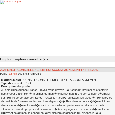
Emploi Emplois conseiller(e)s
2024-68033 - CONSEILLER(E) EMPLOI ACCOMPAGNEMENT F/H FREJUS
Publié:
13
juin
2024, 5:37pm CEST
M�tier/Emploi :
CONSEIL/CONSEILLER(E) EMPLOI ACCOMPAGNEMENT
Type de contrat :
CDD
Description du poste :
Au sein d'une agence France Travail, vous devrez : � Accueillir, informer et orienter le
demandeur d�emploi � Informer, de mani�re personnalis�e le demandeur d�emploi
sur l�offre de service de France Travail, le march� du travail, les aides � l�emploi, les
dispositifs de formation et les services digitaux� � Favoriser le retour � l�emploi des
demandeurs d�emploi en d�livrant un conseil et en partageant un diagnostic de la
situation en vue de proposer des solutions � Accompagner la recherche d�emploi en
d�livrant notamment le conseil en �volution professionnelle (du diagnostic � la