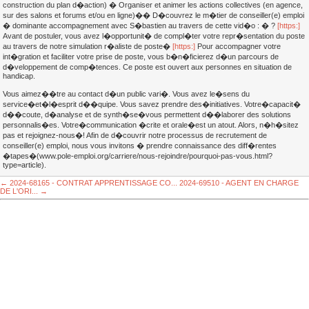
construction du plan d�action) � Organiser et animer les actions collectives (en agence,
sur des salons et forums et/ou en ligne)�� D�couvrez le m�tier de conseiller(e) emploi
� dominante accompagnement avec S�bastien au travers de cette vid�o : � ?
[https:]
Avant de postuler, vous avez l�opportunit� de compl�ter votre repr�sentation du poste
au travers de notre simulation r�aliste de poste�
[https:]
Pour accompagner votre
int�gration et faciliter votre prise de poste, vous b�n�ficierez d�un parcours de
d�veloppement de comp�tences. Ce poste est ouvert aux personnes en situation de
handicap.
Vous aimez��tre au contact d�un public vari�. Vous avez le�sens du
service�et�l�esprit d��quipe. Vous savez prendre des�initiatives. Votre�capacit�
d��coute, d�analyse et de synth�se�vous permettent d��laborer des solutions
personnalis�es. Votre�communication �crite et orale�est un atout. Alors, n�h�sitez
pas et rejoignez-nous�! Afin de d�couvrir notre processus de recrutement de
conseiller(e) emploi, nous vous invitons � prendre connaissance des diff�rentes
�tapes�(www.pole-emploi.org/carriere/nous-rejoindre/pourquoi-pas-vous.html?
type=article).
← 2024-68165 - CONTRAT APPRENTISSAGE CO...
2024-69510 - AGENT EN CHARGE
DE L'ORI... →