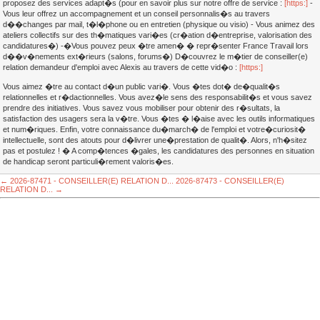
proposez des services adapt�s (pour en savoir plus sur notre offre de service :
[https:]
-
Vous leur offrez un accompagnement et un conseil personnalis�s au travers
d��changes par mail, t�l�phone ou en entretien (physique ou visio) - Vous animez des
ateliers collectifs sur des th�matiques vari�es (cr�ation d�entreprise, valorisation des
candidatures�) -�Vous pouvez peux �tre amen� � repr�senter France Travail lors
d��v�nements ext�rieurs (salons, forums�) D�couvrez le m�tier de conseiller(e)
relation demandeur d'emploi avec Alexis au travers de cette vid�o :
[https:]
Vous aimez �tre au contact d�un public vari�. Vous �tes dot� de�qualit�s
relationnelles et r�dactionnelles. Vous avez�le sens des responsabilit�s et vous savez
prendre des initiatives. Vous savez vous mobiliser pour obtenir des r�sultats, la
satisfaction des usagers sera la v�tre. Vous �tes � l�aise avec les outils informatiques
et num�riques. Enfin, votre connaissance du�march� de l'emploi et votre�curiosit�
intellectuelle, sont des atouts pour d�livrer une�prestation de qualit�. Alors, n'h�sitez
pas et postulez ! � A comp�tences �gales, les candidatures des personnes en situation
de handicap seront particuli�rement valoris�es.
← 2026-87471 - CONSEILLER(E) RELATION D...
2026-87473 - CONSEILLER(E)
RELATION D... →