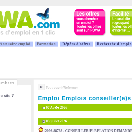
A
nnuaire emploi
F
ormation
D
épôts d'offres
R
echerche d'emplo
embres
«
Tout ouvrir/Refermer
e site ?
Emploi Emplois conseiller(e)s
07 Ao�t 2026
03 juillet 2026
2026-88768 - CONSEILLER(E) RELATION DEMAND