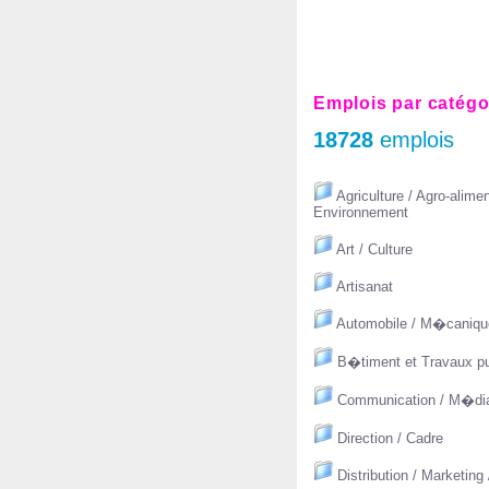
Emplois par catégo
18728
emplois
Agriculture / Agro-alimen
Environnement
Art / Culture
Artisanat
Automobile / M�caniqu
B�timent et Travaux pu
Communication / M�di
Direction / Cadre
Distribution / Marketing