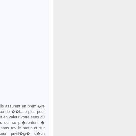
 Ils assurent en premi�re
cipe de ��faire plus pour
t en valeur votre sens du
gers qui se pr�sentent �
 sans rdv le matin et sur
teur privil�gi� d�un