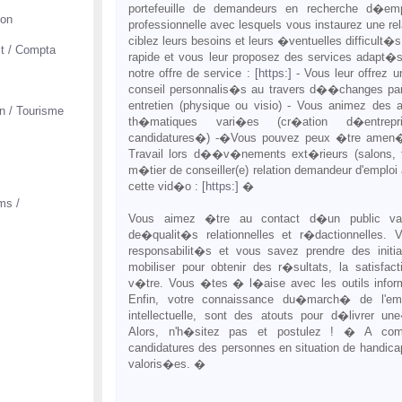
portefeuille de demandeurs en recherche d�emp
ion
professionnelle avec lesquels vous instaurez une re
ciblez leurs besoins et leurs �ventuelles difficult�s
it / Compta
rapide et vous leur proposez des services adapt�s
notre offre de service :
[https:]
- Vous leur offrez 
conseil personnalis�s au travers d��changes pa
entretien (physique ou visio) - Vous animez des at
on / Tourisme
th�matiques vari�es (cr�ation d�entrepri
candidatures�) -�Vous pouvez peux �tre amen
Travail lors d��v�nements ext�rieurs (salons,
m�tier de conseiller(e) relation demandeur d'emploi
cette vid�o :
[https:]
�
ms /
Vous aimez �tre au contact d�un public v
de�qualit�s relationnelles et r�dactionnelles
responsabilit�s et vous savez prendre des initi
mobiliser pour obtenir des r�sultats, la satisfac
v�tre. Vous �tes � l�aise avec les outils infor
Enfin, votre connaissance du�march� de l'emp
intellectuelle, sont des atouts pour d�livrer un
Alors, n'h�sitez pas et postulez ! � A co
candidatures des personnes en situation de handica
valoris�es. �