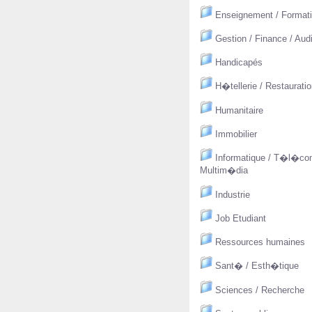
Enseignement / Format
Gestion / Finance / Aud
Handicapés
H�tellerie / Restaurati
Humanitaire
Immobilier
Informatique / T�l�co
Multim�dia
Industrie
Job Etudiant
Ressources humaines
Sant� / Esth�tique
Sciences / Recherche