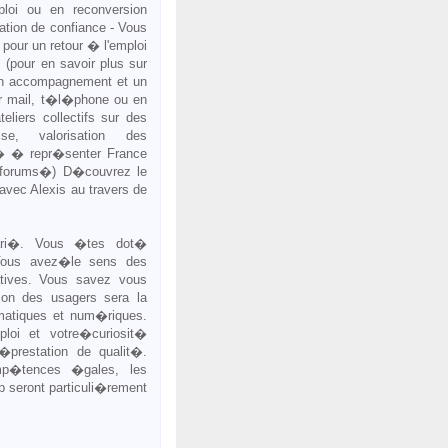
loi ou en reconversion
lation de confiance - Vous
 pour un retour � l'emploi
 (pour en savoir plus sur
un accompagnement et un
r mail, t�l�phone ou en
eliers collectifs sur des
se, valorisation des
� � repr�senter France
 forums�) D�couvrez le
 avec Alexis au travers de
ari�. Vous �tes dot�
. Vous avez�le sens des
atives. Vous savez vous
tion des usagers sera la
matiques et num�riques.
loi et votre�curiosit�
e�prestation de qualit�.
mp�tences �gales, les
p seront particuli�rement