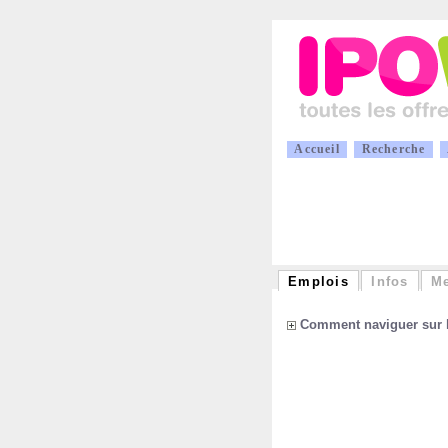
A
ccueil
R
echerche
Emplois
Infos
M
Comment naviguer sur l