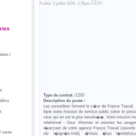
Publié:
3
juillet
2026, 3:35pm CEST
ries
taire /
e
Type de contrat :
CDD
Description du poste :
blics
Les conseillers forment le c�ur de France Travail.
a
ligne notre mission de service public selon le prin
ceux qui en ont le plus besoin��. Votre mission me
relationnel - Vous informez et orientez les usa
l�accueil de votre agence France Travail (ouverte
 / vente
rdv l�apr�s-midi) -�Vous �tes l�interlocu